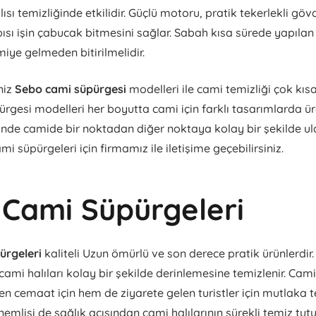
sı temizliğinde etkilidir. Güçlü motoru, pratik tekerlekli göv
sı işin çabucak bitmesini sağlar. Sabah kısa sürede yapılan 
miye gelmeden bitirilmelidir.
niz
Sebo cami süpürgesi
modelleri ile cami temizliği çok kısa
rgesi modelleri her boyutta cami için farklı tasarımlarda üre
nde camide bir noktadan diğer noktaya kolay bir şekilde ul
mi süpürgeleri için firmamız ile iletişime geçebilirsiniz.
Cami Süpürgeleri
ürgeleri
kaliteli Uzun ömürlü ve son derece pratik ürünlerdir
 cami halıları kolay bir şekilde derinlemesine temizlenir. Camil
n cemaat için hem de ziyarete gelen turistler için mutlaka 
önemlisi de sağlık açısından cami halılarının sürekli temiz tut