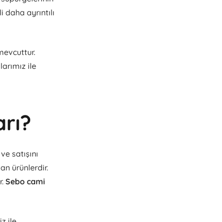
ili daha ayrıntılı
mevcuttur.
larımız ile
arı?
ve satışını
n ürünlerdir.
r.
Sebo cami
z ile