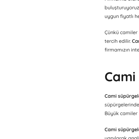
buluşturuyoruz
uygun fiyatlı h
Çünkü camiler i
tercih edilir.
Ca
firmamızın inte
Cami 
Cami süpürgele
süpürgelerinde 
Büyük camiler 
Cami süpürgele
yapılarak anali