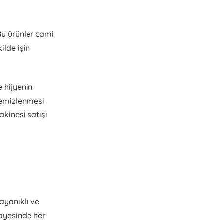
Bu ürünler cami
ilde işin
e hijyenin
 temizlenmesi
kinesi satışı
ayanıklı ve
ayesinde her