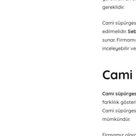
gereklidir.
Cami süpürgesi 
edilmelidir.
Seb
sunar. Firmamız
inceleyebilir ve
Cami 
Cami süpürgesi
farklılık göster
Cami süpürgesi 
mümkündür.
Firmamız olarak