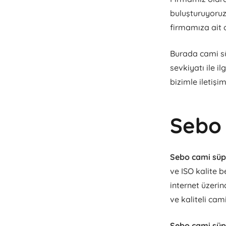
buluşturuyoru
firmamıza ait o
Burada cami sü
sevkiyatı ile i
bizimle iletişim
Sebo 
Sebo cami süpü
ve ISO kalite b
internet üzerin
ve kaliteli cam
Sebo cami süpü