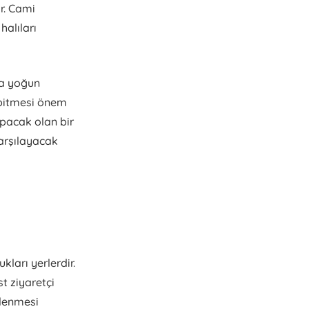
ir. Cami
halıları
ça yoğun
 bitmesi önem
yapacak olan bir
karşılayacak
ları yerlerdir.
st ziyaretçi
zlenmesi