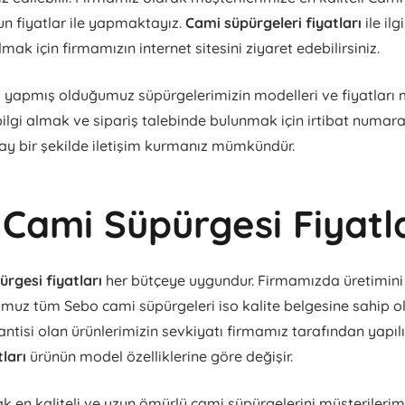
un fiyatlar ile yapmaktayız.
Cami süpürgeleri fiyatları
ile ilg
lmak için firmamızın internet sitesini ziyaret edebilirsiniz.
ı yapmış olduğumuz süpürgelerimizin modelleri ve fiyatları 
bilgi almak ve sipariş talebinde bulunmak için irtibat numara
ay bir şekilde iletişim kurmanız mümkündür.
Cami Süpürgesi Fiyatl
rgesi fiyatları
her bütçeye uygundur. Firmamızda üretimini 
uz tüm Sebo cami süpürgeleri iso kalite belgesine sahip ola
antisi olan ürünlerimizin sevkiyatı firmamız tarafından yapılı
tları
ürünün model özelliklerine göre değişir.
k en kaliteli ve uzun ömürlü cami süpürgelerini müşterilerimi