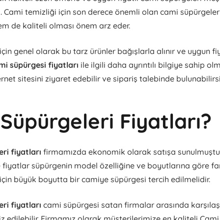
. Cami temizliği için son derece önemli olan cami süpürgele
em de kaliteli olması önem arz eder.
çin genel olarak bu tarz ürünler bağışlarla alınır ve uygun fi
mi süpürgesi fiyatları
ile ilgili daha ayrıntılı bilgiye sahip ol
rnet sitesini ziyaret edebilir ve sipariş talebinde bulunabilirsi
Süpürgeleri Fiyatları?
ri fiyatları
firmamızda ekonomik olarak satışa sunulmuşt
fiyatlar süpürgenin model özelliğine ve boyutlarına göre fark
için büyük boyutta bir camiye süpürgesi tercih edilmelidir.
ri fiyatları
cami süpürgesi satan firmalar arasında karşıla
z edilebilir. Firmamız olarak müşterilerimize en kaliteli Cami