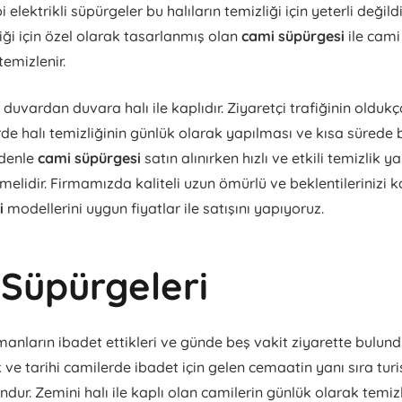
ipi elektrikli süpürgeler bu halıların temizliği için yeterli değild
liği için özel olarak tasarlanmış olan
cami süpürgesi
ile cami 
emizlenir.
duvardan duvara halı ile kaplıdır. Ziyaretçi trafiğinin olduk
de halı temizliğinin günlük olarak yapılması ve kısa sürede
edenle
cami süpürgesi
satın alınırken hızlı ve etkili temizlik 
lmelidir. Firmamızda kaliteli uzun ömürlü ve beklentilerinizi 
i
modellerini uygun fiyatlar ile satışını yapıyoruz.
Süpürgeleri
nların ibadet ettikleri ve günde beş vakit ziyarette bulunduk
 ve tarihi camilerde ibadet için gelen cemaatin yanı sıra turi
ndur. Zemini halı ile kaplı olan camilerin günlük olarak temi