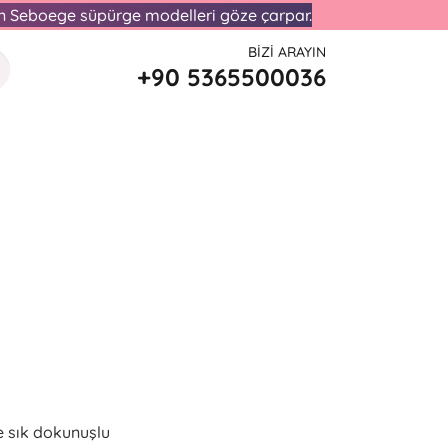
lan Seboege süpürge modelleri göze çarpar.
BIZI ARAYIN
+90 5365500036
e sık dokunuşlu