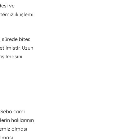
desi ve
temizlik işlemi
 sürede biter.
tilmiştir. Uzun
aşılmasını
. Sebo cami
erin halılarının
temiz olması
ulması