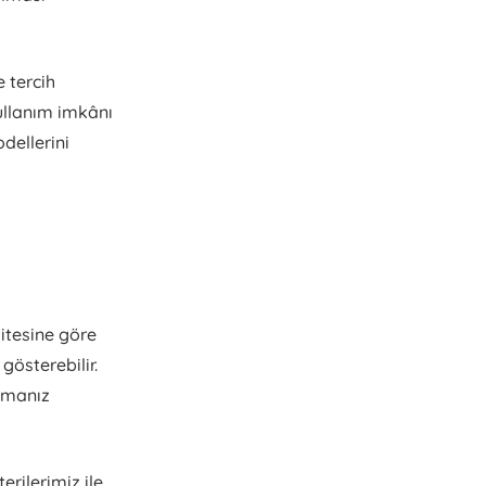
 tercih
kullanım imkânı
dellerini
itesine göre
gösterebilir.
apmanız
rilerimiz ile