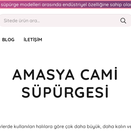
an süpürge modelleri arasında endüstriyel özelliğine sahip o
BLOG
İLETIŞIM
AMASYA CAMI
SÜPÜRGESI
evlerde kullanılan halılara göre çok daha büyük, daha kalın v