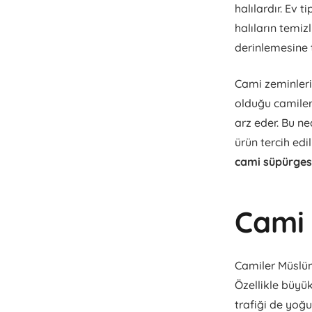
halılardır. Ev t
halıların temiz
derinlemesine t
Cami zeminleri 
olduğu camiler
arz eder. Bu n
ürün tercih edi
cami süpürges
Cami 
Camiler Müslüma
Özellikle büyük
trafiği de yoğu