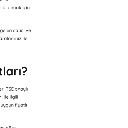
ahibi olmak için
eleri satışı ve
aralarımız ile
ları?
ri TSE onaylı
rı
ile ilgili
 uygun fiyatlı
ine göre