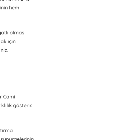
rinin hem
yatlı olması
mak için
niz.
ur Cami
lılık gösterir.
ştırma
 süpürgelerinin