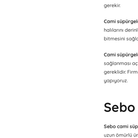
gerekir.
Cami süpürgel
halılarını deri
bitmesini sağla
Cami süpürgel
sağlanması açıs
gereklidir. Fir
yapıyoruz.
Sebo
Sebo cami sü
uzun ömürlü ür