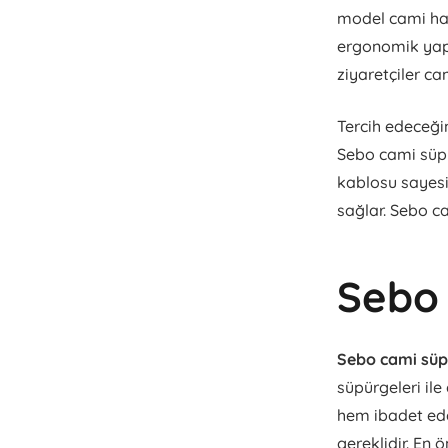
model cami halı
ergonomik yapı
ziyaretçiler ca
Tercih edeceği
Sebo cami süpü
kablosu sayesi
sağlar. Sebo ca
Sebo 
Sebo cami süp
süpürgeleri ile
hem ibadet ede
gereklidir. En 