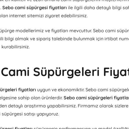
z.
Sebo cami süpürgesi fiyatları
ile ilgili daha detaylı bilgi s
lan internet sitemizi ziyaret edebilirsiniz.
pürge modellerimiz ve fiyatları mevcuttur. Sebo cami süpürg
lgili bilgi almak ve sipariş talebinde bulunmak için irtibat num
 kurabilirsiniz.
Cami Süpürgeleri Fiyat
rgeleri fiyatları
uygun ve ekonomiktir. Sebo cami süpürgele
elgesine sahip olan ürünlerdir.
Sebo cami süpürgeleri fiyatla
den detaylı araştırma yapabilirsiniz. Firmamız olarak sizlere
i süpürgesi satışı yapıyoruz.
rgesi fiyatları
süpürgenin performansına ve model özelliğ