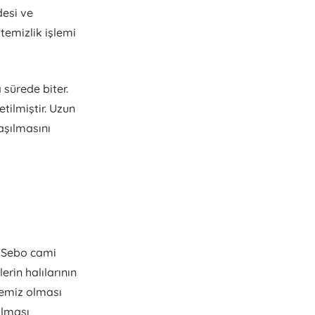
desi ve
temizlik işlemi
 sürede biter.
tilmiştir. Uzun
aşılmasını
. Sebo cami
erin halılarının
temiz olması
ulması