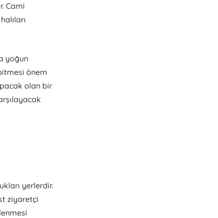
ir. Cami
halıları
ça yoğun
 bitmesi önem
yapacak olan bir
karşılayacak
ları yerlerdir.
st ziyaretçi
zlenmesi