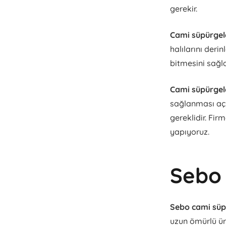
gerekir.
Cami süpürgel
halılarını deri
bitmesini sağla
Cami süpürgel
sağlanması açıs
gereklidir. Fir
yapıyoruz.
Sebo
Sebo cami sü
uzun ömürlü ür