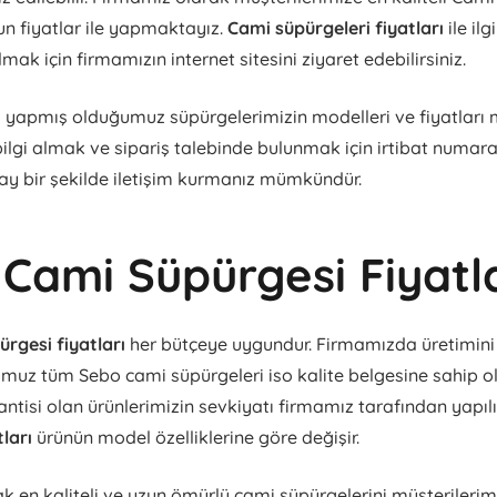
un fiyatlar ile yapmaktayız.
Cami süpürgeleri fiyatları
ile ilg
lmak için firmamızın internet sitesini ziyaret edebilirsiniz.
ı yapmış olduğumuz süpürgelerimizin modelleri ve fiyatları 
bilgi almak ve sipariş talebinde bulunmak için irtibat numara
ay bir şekilde iletişim kurmanız mümkündür.
Cami Süpürgesi Fiyatl
rgesi fiyatları
her bütçeye uygundur. Firmamızda üretimini 
uz tüm Sebo cami süpürgeleri iso kalite belgesine sahip ola
antisi olan ürünlerimizin sevkiyatı firmamız tarafından yapılı
tları
ürünün model özelliklerine göre değişir.
k en kaliteli ve uzun ömürlü cami süpürgelerini müşterilerimi