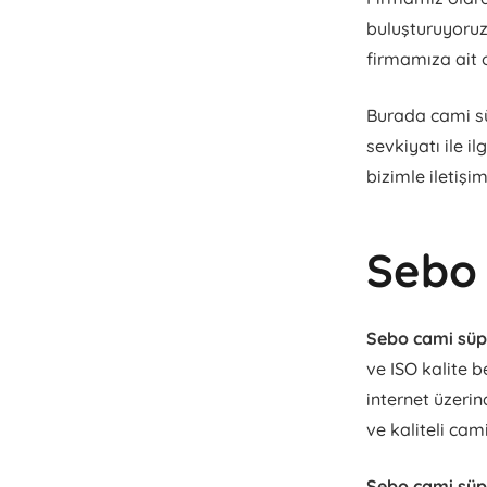
buluşturuyoru
firmamıza ait o
Burada cami sü
sevkiyatı ile i
bizimle iletişim
Sebo 
Sebo cami süpü
ve ISO kalite b
internet üzerin
ve kaliteli cam
Sebo cami süpü