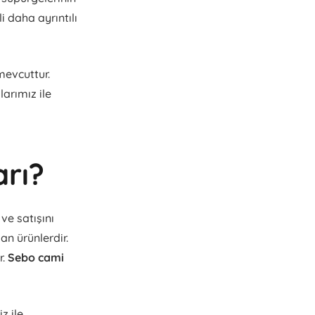
ili daha ayrıntılı
mevcuttur.
larımız ile
arı?
ve satışını
n ürünlerdir.
r.
Sebo cami
z ile