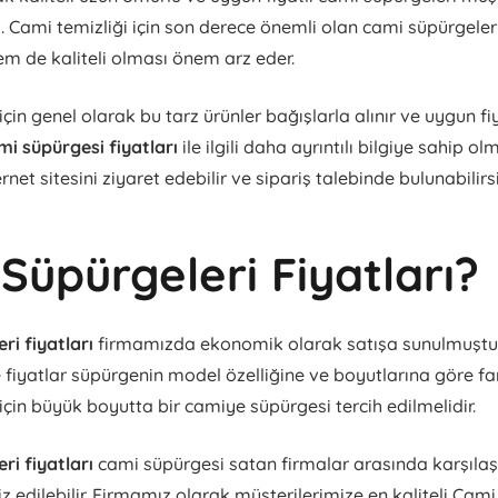
. Cami temizliği için son derece önemli olan cami süpürgele
em de kaliteli olması önem arz eder.
çin genel olarak bu tarz ürünler bağışlarla alınır ve uygun fi
mi süpürgesi fiyatları
ile ilgili daha ayrıntılı bilgiye sahip ol
rnet sitesini ziyaret edebilir ve sipariş talebinde bulunabilirsi
Süpürgeleri Fiyatları?
ri fiyatları
firmamızda ekonomik olarak satışa sunulmuşt
fiyatlar süpürgenin model özelliğine ve boyutlarına göre fark
için büyük boyutta bir camiye süpürgesi tercih edilmelidir.
ri fiyatları
cami süpürgesi satan firmalar arasında karşıla
z edilebilir. Firmamız olarak müşterilerimize en kaliteli Cami