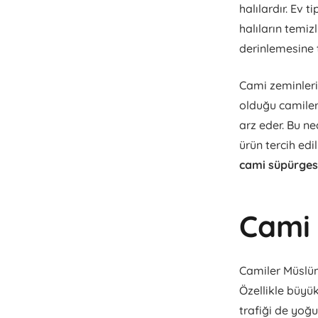
halılardır. Ev t
halıların temiz
derinlemesine t
Cami zeminleri 
olduğu camiler
arz eder. Bu n
ürün tercih edi
cami süpürges
Cami 
Camiler Müslüma
Özellikle büyük
trafiği de yoğu