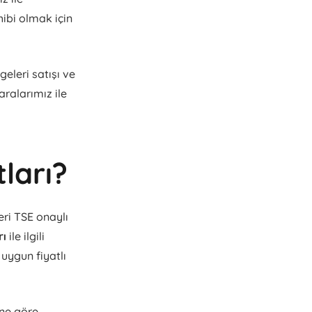
ahibi olmak için
eleri satışı ve
aralarımız ile
ları?
ri TSE onaylı
rı
ile ilgili
 uygun fiyatlı
ine göre