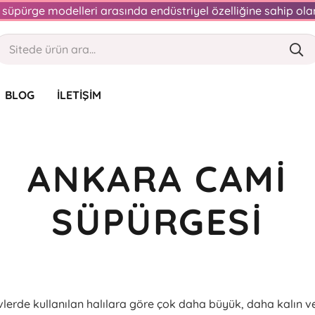
an süpürge modelleri arasında endüstriyel özelliğine sahip o
BLOG
İLETIŞIM
ANKARA CAMI
SÜPÜRGESI
evlerde kullanılan halılara göre çok daha büyük, daha kalın v