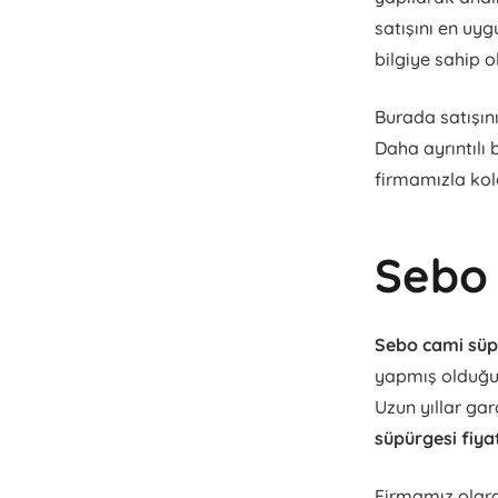
satışını en uyg
bilgiye sahip o
Burada satışın
Daha ayrıntılı 
firmamızla kol
Sebo 
Sebo cami süpü
yapmış olduğum
Uzun yıllar gar
süpürgesi fiya
Firmamız olara