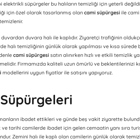
ipi elektrikli süpürgeler bu halıların temizliği için yeterli değild
liği için özel olarak tasarlanmış olan
cami süpürgesi
ile cami 
emizlenir.
duvardan duvara halı ile kaplıdır. Ziyaretçi trafiğinin olduk
de halı temizliğinin günlük olarak yapılması ve kısa sürede
edenle
cami süpürgesi
satın alınırken hızlı ve etkili temizlik 
lmelidir. Firmamızda kaliteli uzun ömürlü ve beklentilerinizi 
i
modellerini uygun fiyatlar ile satışını yapıyoruz.
Süpürgeleri
nların ibadet ettikleri ve günde beş vakit ziyarette bulunduk
 ve tarihi camilerde ibadet için gelen cemaatin yanı sıra turi
ndur. Zemini halı ile kaplı olan camilerin günlük olarak temi