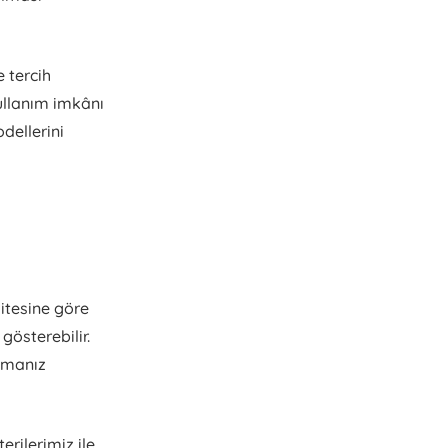
 tercih
kullanım imkânı
dellerini
itesine göre
gösterebilir.
apmanız
rilerimiz ile