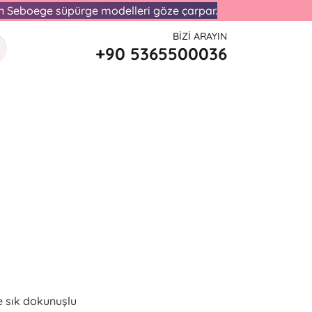
lan Seboege süpürge modelleri göze çarpar.
BIZI ARAYIN
+90 5365500036
e sık dokunuşlu