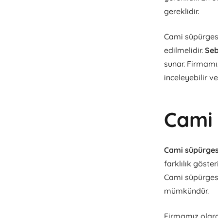
gereklidir.
Cami süpürgesi 
edilmelidir.
Seb
sunar. Firmamız
inceleyebilir ve
Cami 
Cami süpürgesi
farklılık göster
Cami süpürgesi 
mümkündür.
Firmamız olarak