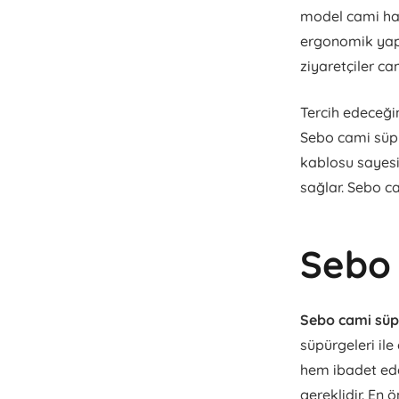
model cami halı
ergonomik yapı
ziyaretçiler ca
Tercih edeceği
Sebo cami süpü
kablosu sayesi
sağlar. Sebo ca
Sebo 
Sebo cami süp
süpürgeleri ile
hem ibadet ede
gereklidir. En 