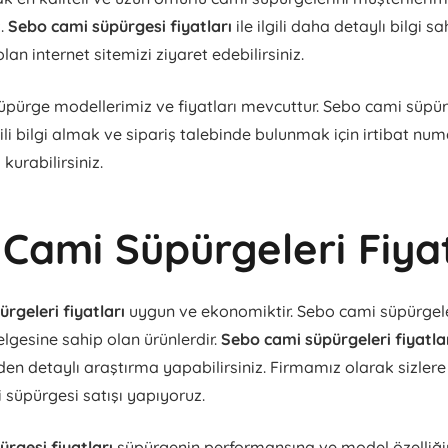
z.
Sebo cami süpürgesi fiyatları
ile ilgili daha detaylı bilgi s
lan internet sitemizi ziyaret edebilirsiniz.
pürge modellerimiz ve fiyatları mevcuttur. Sebo cami süpürg
lgili bilgi almak ve sipariş talebinde bulunmak için irtibat num
 kurabilirsiniz.
Cami Süpürgeleri Fiyat
rgeleri fiyatları
uygun ve ekonomiktir. Sebo cami süpürgele
elgesine sahip olan ürünlerdir.
Sebo cami süpürgeleri fiyatla
den detaylı araştırma yapabilirsiniz. Firmamız olarak sizlere
i süpürgesi satışı yapıyoruz.
rgesi fiyatları
süpürgenin performansına ve model özelliğ