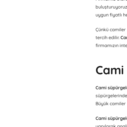
buluşturuyoruz
uygun fiyatlı h
Çünkü camiler i
tercih edilir.
Ca
firmamızın inte
Cami 
Cami süpürgele
süpürgelerinde 
Büyük camiler 
Cami süpürgele
yapılarak anali