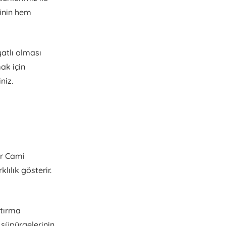
rinin hem
yatlı olması
mak için
niz.
ur Cami
lılık gösterir.
ştırma
 süpürgelerinin