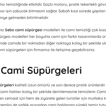
sı temizliğinde etkilidir. Güçlü motoru, pratik tekerlekli göv
sı işin çabucak bitmesini sağlar. Sabah kısa sürede yapılan 
miye gelmeden bitirilmelidir.
niz
Sebo cami süpürgesi
modelleri ile cami temizliği çok kısa
rgesi modelleri her boyutta cami için farklı tasarımlarda üre
nde camide bir noktadan diğer noktaya kolay bir şekilde ul
mi süpürgeleri için firmamız ile iletişime geçebilirsiniz.
Cami Süpürgeleri
ürgeleri
kaliteli Uzun ömürlü ve son derece pratik ürünlerdir
 cami halıları kolay bir şekilde derinlemesine temizlenir. Camil
n cemaat için hem de ziyarete gelen turistler için mutlaka 
önemlisi de sağlık açısından cami halılarının sürekli temiz tut