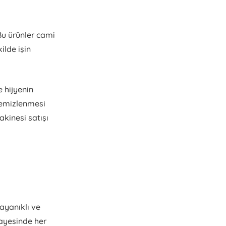
Bu ürünler cami
ilde işin
e hijyenin
 temizlenmesi
kinesi satışı
ayanıklı ve
ayesinde her