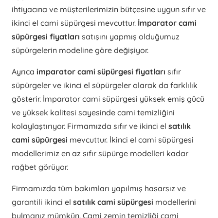
ihtiyacına ve müşterilerimizin bütçesine uygun sıfır ve
ikinci el cami süpürgesi mevcuttur.
İmparator cami
süpürgesi fiyatları
satışını yapmış olduğumuz
süpürgelerin modeline göre değişiyor.
Ayrıca
imparator cami süpürgesi fiyatları
sıfır
süpürgeler ve ikinci el süpürgeler olarak da farklılık
gösterir. İmparator cami süpürgesi yüksek emiş gücü
ve yüksek kalitesi sayesinde cami temizliğini
kolaylaştırıyor. Firmamızda sıfır ve ikinci el
satılık
cami süpürgesi
mevcuttur. İkinci el cami süpürgesi
modellerimiz en az sıfır süpürge modelleri kadar
rağbet görüyor.
Firmamızda tüm bakımları yapılmış hasarsız ve
garantili ikinci el
satılık cami süpürgesi
modellerini
bulmanız mümkün. Cami zemin temizliği cami