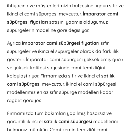
ihtiyacına ve müşterilerimizin bütçesine uygun sıfır ve
ikinci el cami süpürgesi mevcuttur.
İmparator cami
süpürgesi fiyatları
satışını yapmış olduğumuz
süpürgelerin modeline göre değişiyor.
Ayrıca
imparator cami süpürgesi fiyatları
sıfır
süpürgeler ve ikinci el süpürgeler olarak da farklılık
gösterir. İmparator cami süpürgesi yüksek emiş gücü
ve yüksek kalitesi sayesinde cami temizliğini
kolaylaştırıyor. Firmamızda sıfır ve ikinci el
satılık
cami süpürgesi
mevcuttur. İkinci el cami süpürgesi
modellerimiz en az sıfır süpürge modelleri kadar
rağbet görüyor.
Firmamızda tüm bakımları yapılmış hasarsız ve
garantili ikinci el
satılık cami süpürgesi
modellerini
bulmanız mümkün. Cami zemin temizliği cami