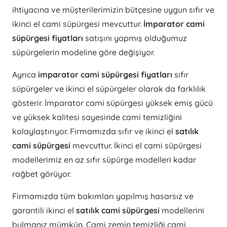
ihtiyacına ve müşterilerimizin bütçesine uygun sıfır ve
ikinci el cami süpürgesi mevcuttur.
İmparator cami
süpürgesi fiyatları
satışını yapmış olduğumuz
süpürgelerin modeline göre değişiyor.
Ayrıca
imparator cami süpürgesi fiyatları
sıfır
süpürgeler ve ikinci el süpürgeler olarak da farklılık
gösterir. İmparator cami süpürgesi yüksek emiş gücü
ve yüksek kalitesi sayesinde cami temizliğini
kolaylaştırıyor. Firmamızda sıfır ve ikinci el
satılık
cami süpürgesi
mevcuttur. İkinci el cami süpürgesi
modellerimiz en az sıfır süpürge modelleri kadar
rağbet görüyor.
Firmamızda tüm bakımları yapılmış hasarsız ve
garantili ikinci el
satılık cami süpürgesi
modellerini
bulmanız mümkün. Cami zemin temizliği cami