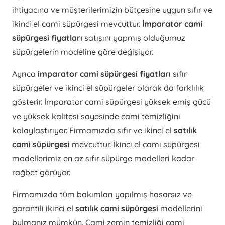
ihtiyacına ve müşterilerimizin bütçesine uygun sıfır ve
ikinci el cami süpürgesi mevcuttur.
İmparator cami
süpürgesi fiyatları
satışını yapmış olduğumuz
süpürgelerin modeline göre değişiyor.
Ayrıca
imparator cami süpürgesi fiyatları
sıfır
süpürgeler ve ikinci el süpürgeler olarak da farklılık
gösterir. İmparator cami süpürgesi yüksek emiş gücü
ve yüksek kalitesi sayesinde cami temizliğini
kolaylaştırıyor. Firmamızda sıfır ve ikinci el
satılık
cami süpürgesi
mevcuttur. İkinci el cami süpürgesi
modellerimiz en az sıfır süpürge modelleri kadar
rağbet görüyor.
Firmamızda tüm bakımları yapılmış hasarsız ve
garantili ikinci el
satılık cami süpürgesi
modellerini
bulmanız mümkün. Cami zemin temizliği cami