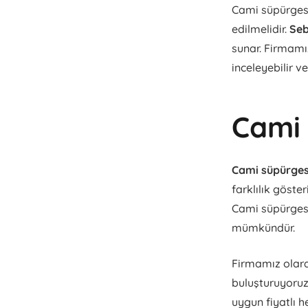
Cami süpürgesi 
edilmelidir.
Seb
sunar. Firmamız
inceleyebilir ve
Cami 
Cami süpürgesi
farklılık göster
Cami süpürgesi 
mümkündür.
Firmamız olarak
buluşturuyoruz
uygun fiyatlı h