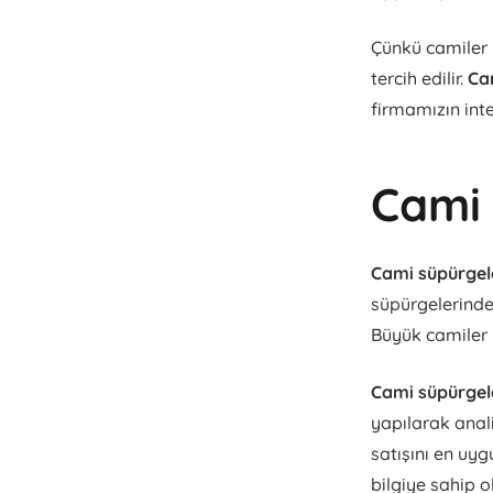
Çünkü camiler i
tercih edilir.
Ca
firmamızın inte
Cami 
Cami süpürgele
süpürgelerinde 
Büyük camiler 
Cami süpürgele
yapılarak anali
satışını en uyg
bilgiye sahip o