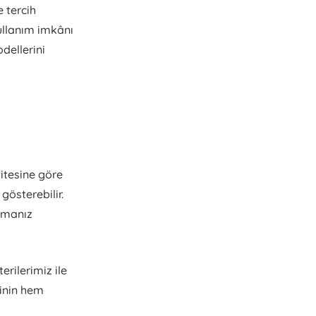
 tercih
kullanım imkânı
dellerini
itesine göre
gösterebilir.
apmanız
rilerimiz ile
rinin hem