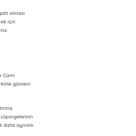
yatlı olması
mak için
niz.
ur Cami
lılık gösterir.
ştırma
 süpürgelerinin
ili daha ayrıntılı