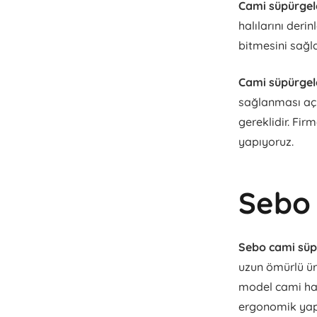
Cami süpürgel
halılarını deri
bitmesini sağla
Cami süpürgel
sağlanması açıs
gereklidir. Fir
yapıyoruz.
Sebo
Sebo cami sü
uzun ömürlü ür
model cami halı
ergonomik yapı