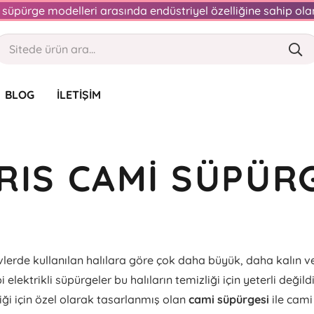
an süpürge modelleri arasında endüstriyel özelliğine sahip o
BLOG
İLETIŞIM
RIS CAMI SÜPÜR
evlerde kullanılan halılara göre çok daha büyük, daha kalın v
ipi elektrikli süpürgeler bu halıların temizliği için yeterli değild
liği için özel olarak tasarlanmış olan
cami süpürgesi
ile cami 