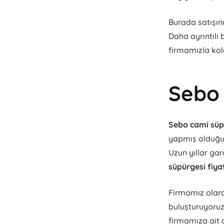
Burada satışın
Daha ayrıntılı 
firmamızla kol
Sebo 
Sebo cami süpü
yapmış olduğum
Uzun yıllar gar
süpürgesi fiya
Firmamız olara
buluşturuyoru
firmamıza ait o