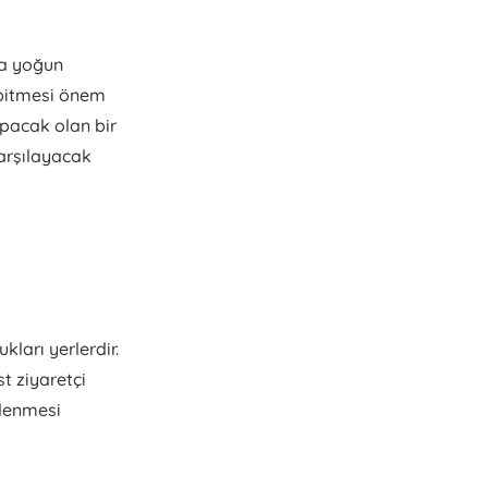
ça yoğun
 bitmesi önem
yapacak olan bir
karşılayacak
ları yerlerdir.
st ziyaretçi
zlenmesi