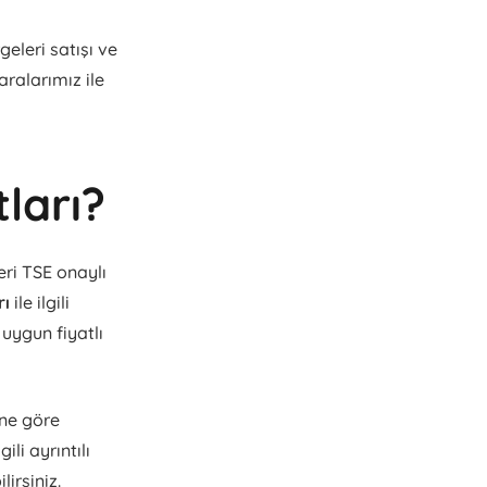
eleri satışı ve
aralarımız ile
ları?
ri TSE onaylı
rı
ile ilgili
 uygun fiyatlı
ine göre
ili ayrıntılı
irsiniz.