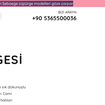
lan Seboege süpürge modelleri göze çarpar.
BIZI ARAYIN
+90 5365500036
GESI
e sık dokunuşlu
ir. Cami
halıları