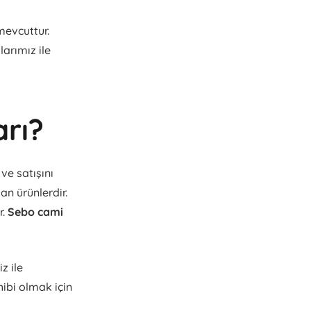
mevcuttur.
larımız ile
arı?
ve satışını
n ürünlerdir.
r.
Sebo cami
z ile
ahibi olmak için