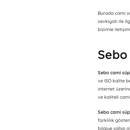
Burada cami sü
sevkiyatı ile i
bizimle iletişim
Sebo 
Sebo cami süpü
ve ISO kalite b
internet üzerin
ve kaliteli cam
Sebo cami süpü
farklılık göster
bilgiye sahip o