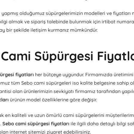
ı yapmış olduğumuz süpürgelerimizin modelleri ve fiyatları 
bilgi almak ve sipariş talebinde bulunmak için irtibat numara
ay bir şekilde iletişim kurmanız mümkündür.
Cami Süpürgesi Fiyatl
rgesi fiyatları
her bütçeye uygundur. Firmamızda üretimini 
uz tüm Sebo cami süpürgeleri iso kalite belgesine sahip ola
antisi olan ürünlerimizin sevkiyatı firmamız tarafından yapılı
tları
ürünün model özelliklerine göre değişir.
k en kaliteli ve uzun ömürlü cami süpürgelerini müşterilerimi
z.
Sebo cami süpürgesi fiyatları
ile ilgili daha detaylı bilgi s
lan internet sitemizi ziyaret edebilirsiniz.