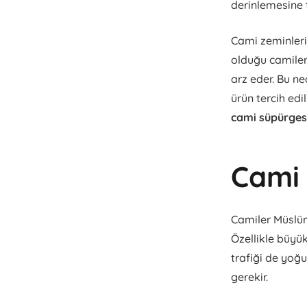
derinlemesine t
Cami zeminleri 
olduğu camiler
arz eder. Bu n
ürün tercih edi
cami süpürges
Cami 
Camiler Müslüma
Özellikle büyük
trafiği de yoğu
gerekir.