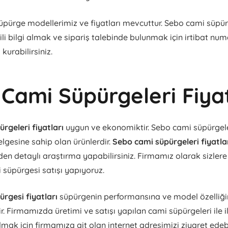
pürge modellerimiz ve fiyatları mevcuttur. Sebo cami süpürg
lgili bilgi almak ve sipariş talebinde bulunmak için irtibat num
 kurabilirsiniz.
Cami Süpürgeleri Fiyat
rgeleri fiyatları
uygun ve ekonomiktir. Sebo cami süpürgele
elgesine sahip olan ürünlerdir.
Sebo cami süpürgeleri fiyatla
den detaylı araştırma yapabilirsiniz. Firmamız olarak sizlere
i süpürgesi satışı yapıyoruz.
rgesi fiyatları
süpürgenin performansına ve model özelliğ
ir. Firmamızda üretimi ve satışı yapılan cami süpürgeleri ile ilg
lmak için firmamıza ait olan internet adresimizi ziyaret edebil