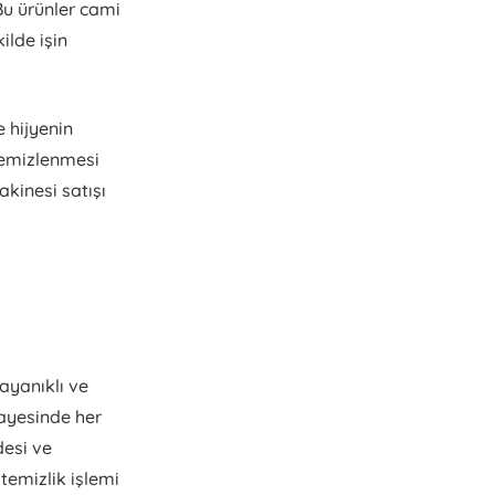
Bu ürünler cami
ilde işin
e hijyenin
 temizlenmesi
kinesi satışı
ayanıklı ve
ayesinde her
desi ve
temizlik işlemi