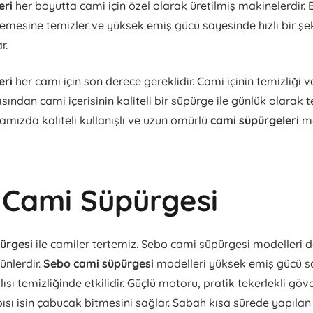
eri
her boyutta cami için özel olarak üretilmiş makinelerdir. 
nlemesine temizler ve yüksek emiş gücü sayesinde hızlı bir şek
r.
eri
her cami için son derece gereklidir. Cami içinin temizliği v
ından cami içerisinin kaliteli bir süpürge ile günlük olarak
mamızda kaliteli kullanışlı ve uzun ömürlü
cami süpürgeleri
ma
 Cami Süpürgesi
pürgesi
ile camiler tertemiz. Sebo cami süpürgesi modelleri d
ünlerdir.
Sebo cami süpürgesi
modelleri yüksek emiş gücü s
sı temizliğinde etkilidir. Güçlü motoru, pratik tekerlekli göv
sı işin çabucak bitmesini sağlar. Sabah kısa sürede yapılan 