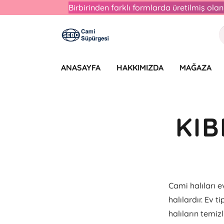
Birbirinden farklı formlarda üretilmiş ol
ANASAYFA
HAKKIMIZDA
MAĞAZA
KIB
Cami halıları 
halılardır. Ev t
halıların temiz