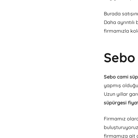
Burada satışın
Daha ayrıntılı 
firmamızla kol
Sebo 
Sebo cami süpü
yapmış olduğum
Uzun yıllar gar
süpürgesi fiya
Firmamız olara
buluşturuyoru
firmamıza ait o