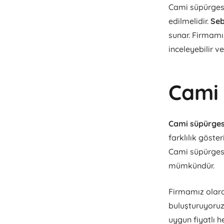
Cami süpürgesi 
edilmelidir.
Seb
sunar. Firmamız
inceleyebilir ve
Cami 
Cami süpürgesi
farklılık göster
Cami süpürgesi 
mümkündür.
Firmamız olarak
buluşturuyoruz
uygun fiyatlı h