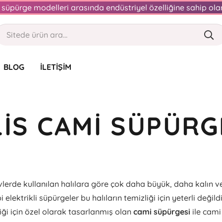
an süpürge modelleri arasında endüstriyel özelliğine sahip o
BLOG
İLETIŞIM
LIS CAMI SÜPÜRG
evlerde kullanılan halılara göre çok daha büyük, daha kalın v
ipi elektrikli süpürgeler bu halıların temizliği için yeterli değild
liği için özel olarak tasarlanmış olan
cami süpürgesi
ile cami 