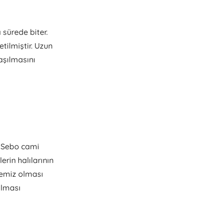
 sürede biter.
tilmiştir. Uzun
aşılmasını
. Sebo cami
erin halılarının
temiz olması
ulması