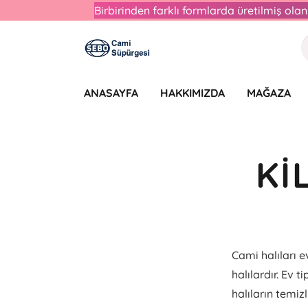
Birbirinden farklı formlarda üretilmiş ol
ANASAYFA
HAKKIMIZDA
MAĞAZA
KI
Cami halıları 
halılardır. Ev t
halıların temiz