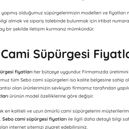
ı yapmış olduğumuz süpürgelerimizin modelleri ve fiyatları 
bilgi almak ve sipariş talebinde bulunmak için irtibat numara
ay bir şekilde iletişim kurmanız mümkündür.
Cami Süpürgesi Fiyatl
rgesi fiyatları
her bütçeye uygundur. Firmamızda üretimini 
uz tüm Sebo cami süpürgeleri iso kalite belgesine sahip ola
antisi olan ürünlerimizin sevkiyatı firmamız tarafından yapılı
tları
ürünün model özelliklerine göre değişir.
k en kaliteli ve uzun ömürlü cami süpürgelerini müşterilerimi
z.
Sebo cami süpürgesi fiyatları
ile ilgili daha detaylı bilgi s
lan internet sitemizi ziyaret edebilirsiniz.