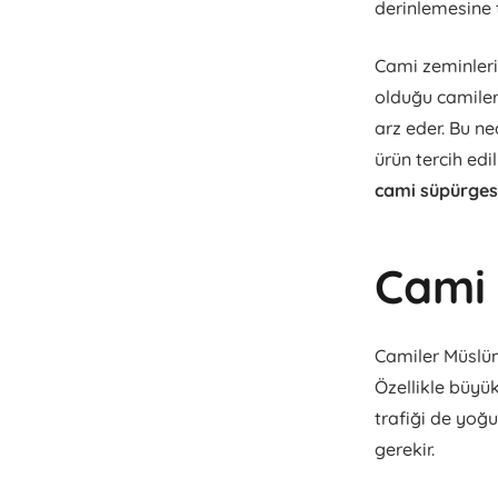
derinlemesine t
Cami zeminleri 
olduğu camiler
arz eder. Bu n
ürün tercih edi
cami süpürges
Cami 
Camiler Müslüma
Özellikle büyük
trafiği de yoğu
gerekir.