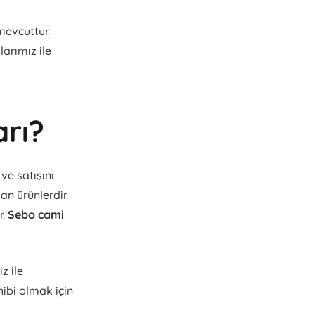
mevcuttur.
larımız ile
arı?
ve satışını
n ürünlerdir.
r.
Sebo cami
z ile
ahibi olmak için