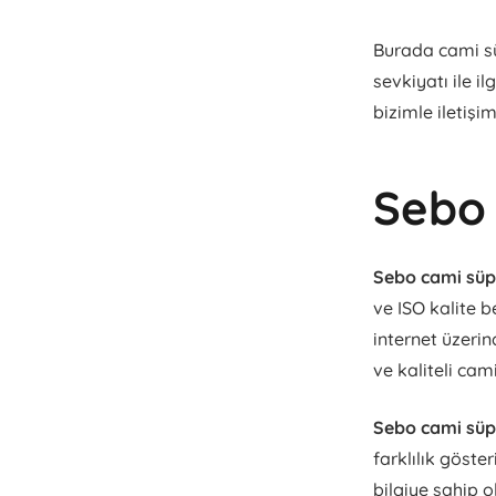
Burada cami sü
sevkiyatı ile i
bizimle iletişim
Sebo 
Sebo cami süpü
ve ISO kalite b
internet üzerin
ve kaliteli cam
Sebo cami süpü
farklılık göster
bilgiye sahip o