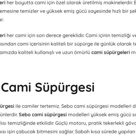
eri
her boyutta cami için özel olarak üretilmiş makinelerdir. 
nlemesine temizler ve yüksek emiş gücü sayesinde hızlı bir şek
r.
eri
her cami için son derece gereklidir. Cami içinin temizliği v
ından cami içerisinin kaliteli bir süpürge ile günlük olarak
mamızda kaliteli kullanışlı ve uzun ömürlü
cami süpürgeleri
ma
 Cami Süpürgesi
pürgesi
ile camiler tertemiz. Sebo cami süpürgesi modelleri d
ünlerdir.
Sebo cami süpürgesi
modelleri yüksek emiş gücü s
sı temizliğinde etkilidir. Güçlü motoru, pratik tekerlekli göv
sı işin çabucak bitmesini sağlar. Sabah kısa sürede yapılan 