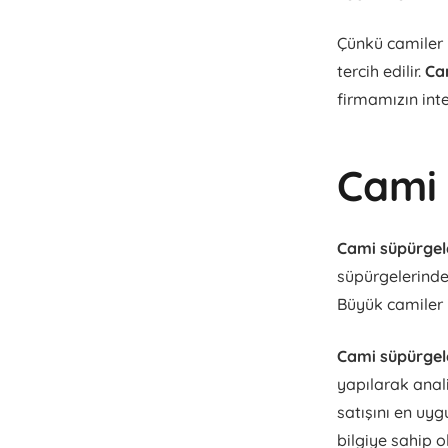
Çünkü camiler i
tercih edilir.
Ca
firmamızın inte
Cami 
Cami süpürgele
süpürgelerinde 
Büyük camiler 
Cami süpürgele
yapılarak anali
satışını en uyg
bilgiye sahip o