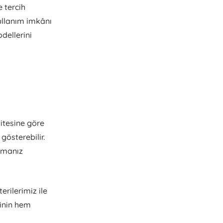
 tercih
kullanım imkânı
dellerini
itesine göre
gösterebilir.
apmanız
rilerimiz ile
rinin hem