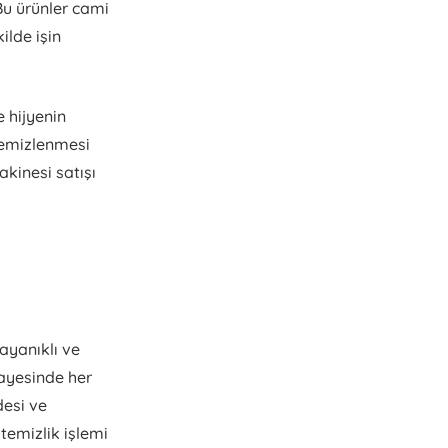
Bu ürünler cami
ilde işin
e hijyenin
 temizlenmesi
kinesi satışı
ayanıklı ve
ayesinde her
desi ve
temizlik işlemi