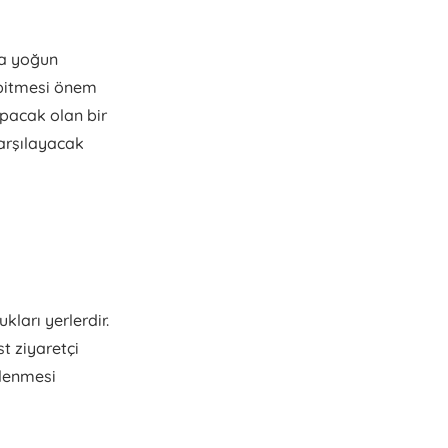
ça yoğun
 bitmesi önem
yapacak olan bir
karşılayacak
ları yerlerdir.
st ziyaretçi
zlenmesi