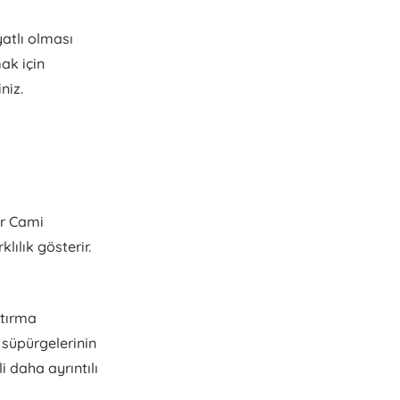
yatlı olması
mak için
niz.
ur Cami
lılık gösterir.
ştırma
 süpürgelerinin
ili daha ayrıntılı