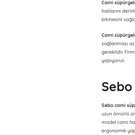
Cami süpürgel
halılarını deri
bitmesini sağla
Cami süpürgel
sağlanması açıs
gereklidir. Fir
yapıyoruz.
Sebo
Sebo cami sü
uzun ömürlü ür
model cami halı
ergonomik yapı