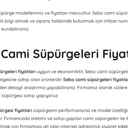
pürge modellerimiz ve fiyatları mevcuttur. Sebo cami süpürg
lgili bilgi almak ve sipariş talebinde bulunmak için irtibat num
 kurabilirsiniz.
Cami Süpürgeleri Fiyat
rgeleri fiyatları
uygun ve ekonomiktir. Sebo cami süpürgele
elgesine sahip olan ürünlerdir.
Sebo cami süpürgeleri fiyatla
den detaylı araştırma yapabilirsiniz. Firmamız olarak sizlere
i süpürgesi satışı yapıyoruz.
rgesi fiyatları
süpürgenin performansına ve model özelliğ
ir. Firmamızda üretimi ve satışı yapılan cami süpürgeleri ile ilg
lmak için firmamıza ait olan internet adresimizi ziyaret edebil