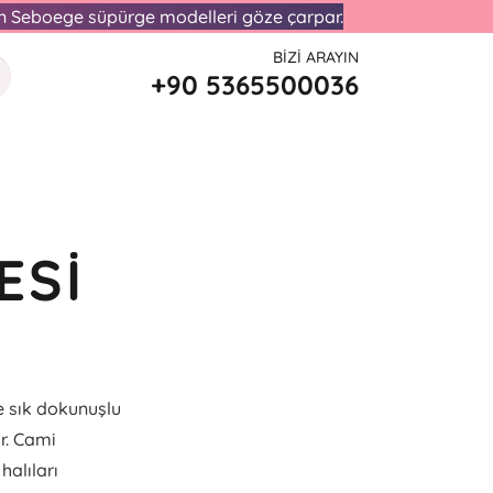
lan Seboege süpürge modelleri göze çarpar.
BIZI ARAYIN
+90 5365500036
ESI
e sık dokunuşlu
ir. Cami
halıları