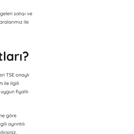
eleri satışı ve
aralarımız ile
ları?
ri TSE onaylı
rı
ile ilgili
 uygun fiyatlı
ine göre
ili ayrıntılı
irsiniz.