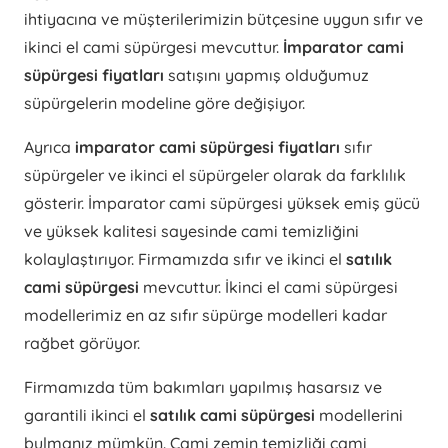
ihtiyacına ve müşterilerimizin bütçesine uygun sıfır ve
ikinci el cami süpürgesi mevcuttur.
İmparator cami
süpürgesi fiyatları
satışını yapmış olduğumuz
süpürgelerin modeline göre değişiyor.
Ayrıca
imparator cami süpürgesi fiyatları
sıfır
süpürgeler ve ikinci el süpürgeler olarak da farklılık
gösterir. İmparator cami süpürgesi yüksek emiş gücü
ve yüksek kalitesi sayesinde cami temizliğini
kolaylaştırıyor. Firmamızda sıfır ve ikinci el
satılık
cami süpürgesi
mevcuttur. İkinci el cami süpürgesi
modellerimiz en az sıfır süpürge modelleri kadar
rağbet görüyor.
Firmamızda tüm bakımları yapılmış hasarsız ve
garantili ikinci el
satılık cami süpürgesi
modellerini
bulmanız mümkün. Cami zemin temizliği cami